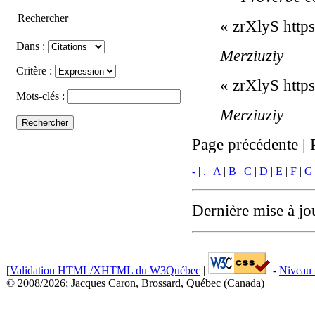
Rechercher
« zrXlyS http
Dans :
Merziuziy
Critère :
« zrXlyS http
Mots-clés :
Merziuziy
Page précédente | 
-
|
.
|
A
|
B
|
C
|
D
|
E
|
F
|
G
Dernière mise à jo
[
Validation HTML/XHTML du W3Québec
|
-
Niveau 
© 2008/2026; Jacques Caron, Brossard, Québec (Canada)