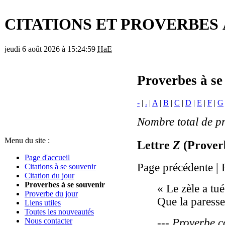
CITATIONS ET PROVERBES 
jeudi 6 août 2026 à 15:24:59
HaE
Proverbes à se
-
|
.
|
A
|
B
|
C
|
D
|
E
|
F
|
G
Nombre total de p
Menu du site :
Lettre
Z
(
Proverb
Page d'accueil
Page précédente | 
Citations à se souvenir
Citation du jour
Proverbes à se souvenir
« Le zèle a t
Proverbe du jour
Que la paresse
Liens utiles
Toutes les nouveautés
Nous contacter
--- Proverbe c