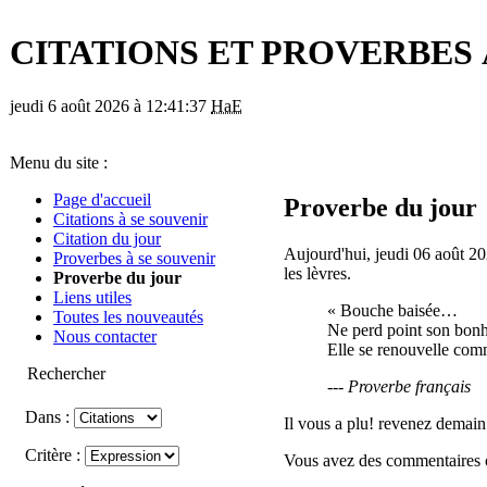
CITATIONS ET PROVERBES 
jeudi 6 août 2026 à 12:41:37
HaE
Menu du site :
Page d'accueil
Proverbe du jour
Citations à se souvenir
Citation du jour
Aujourd'hui, jeudi 06 août 20
Proverbes à se souvenir
les lèvres.
Proverbe du jour
Liens utiles
« Bouche baisée…
Toutes les nouveautés
Ne perd point son bonh
Nous contacter
Elle se renouvelle com
Rechercher
--- Proverbe français
Dans :
Il vous a plu! revenez demain
Critère :
Vous avez des commentaires ou