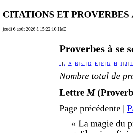
CITATIONS ET PROVERBES 
jeudi 6 août 2026 à 15:22:10
HaE
Proverbes à se 
-
|
.
|
A
|
B
|
C
|
D
|
E
|
F
|
G
|
H
|
I
|
J
|
L
Nombre total de pr
Lettre
M
(
Proverb
Page précédente |
P
« La magie du pr