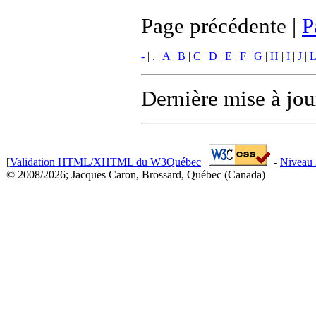
Page précédente |
P
-
|
.
|
A
|
B
|
C
|
D
|
E
|
F
|
G
|
H
|
I
|
J
|
L
Dernière mise à jou
[
Validation HTML/XHTML du W3Québec
|
-
Niveau 
© 2008/2026; Jacques Caron, Brossard, Québec (Canada)